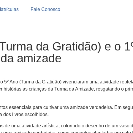
atrículas
Fale Conosco
(Turma da Gratidão) e o 
r da amizade
do 5º Ano (Turma da Gratidão) vivenciaram uma atividade repleta
ler histórias às crianças da Turma da Amizade, resgatando o pr
mentos essenciais para cultivar uma amizade verdadeira. Em se
a dos livros escolhidos.
as de uma atividade artística, colorindo o desenho de um vaso d
r uma amizade verdadeira. como sementes plantadas em solo fé