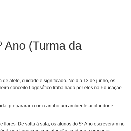
1º Ano (Turma da
 de afeto, cuidado e significado. No dia 12 de junho, os
imeiro conceito Logosófico trabalhado por eles na Educação
guida, prepararam com carinho um ambiente acolhedor e
e flores. De volta à sala, os alunos do 5º Ano escreveram no
rtil, que florescem com atenção, cuidado e presença.