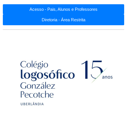
Acesso - Pais, Alunos e Professores
Diretoria - Área Restrita