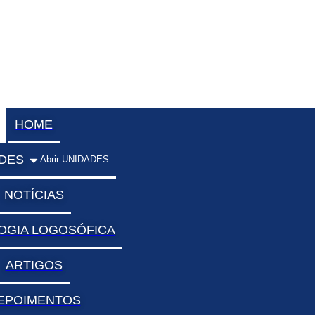
Ir
para
o
conteúdo
HOME
DES
Abrir UNIDADES
NOTÍCIAS
OGIA LOGOSÓFICA
ARTIGOS
EPOIMENTOS