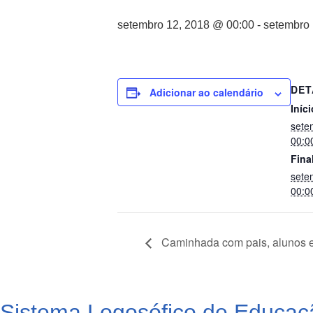
setembro 12, 2018 @ 00:00
-
setembro 
DET
Adicionar ao calendário
Iníci
sete
00:0
Fina
sete
00:0
Caminhada com pais, alunos e
Sistema Logosófico de Educaç