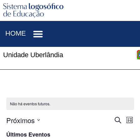
HOME
Unidade Uberlândia
Não há eventos futuros.
Próximos
Pesqu
Na
Procurar e
Lista
Selecione
do
e
a
Últimos Eventos
data.