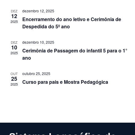
vi
nave
Ev
dezembro 12, 2025
DEZ
de
12
Encerramento do ano letivo e Cerimônia de
2025
visuai
Despedida do 5º ano
de
dezembro 10, 2025
DEZ
10
Event
Cerimônia de Passagem do infantil 5 para o 1°
2025
ano
outubro 25, 2025
OUT
25
Curso para pais e Mostra Pedagógica
2025